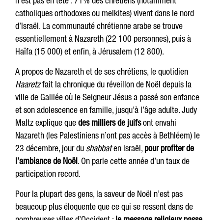
n’est pas en tête : 71% des chrétiens (notamment
catholiques orthodoxes ou melkites) vivent dans le nord
d’Israël. La communauté chrétienne arabe se trouve
essentiellement à Nazareth (22 100 personnes), puis à
Haïfa (15 000) et enfin, à Jérusalem (12 800).
A propos de Nazareth et de ses chrétiens, le quotidien
Haaretz
fait la chronique du réveillon de Noël depuis la
ville de Galilée où le Seigneur Jésus a passé son enfance
et son adolescence en famille, jusqu’à l’âge adulte. Judy
Maltz explique que
des milliers de juifs
ont envahi
Nazareth (les Palestiniens n’ont pas accès à Bethléem) le
23 décembre, jour du
shabbat
en Israël,
pour profiter de
l’ambiance de Noël
. On parle cette année d’un taux de
participation record.
Pour la plupart des gens, la saveur de Noël n’est pas
beaucoup plus éloquente que ce qui se ressent dans de
nombreuses villes d’Occident :
le message religieux passe