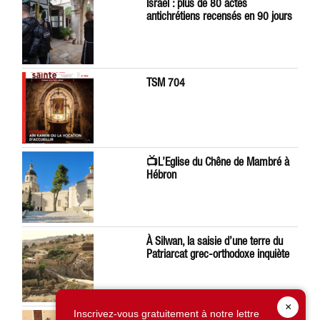
Israël : plus de 80 actes
antichrétiens recensés en 90 jours
TSM 704
📺L’Eglise du Chêne de Mambré à
Hébron
À Silwan, la saisie d’une terre du
Patriarcat grec-orthodoxe inquiète
×
Inscrivez-vous gratuitement à notre lettre
Léon XIV préoccupé par la situation