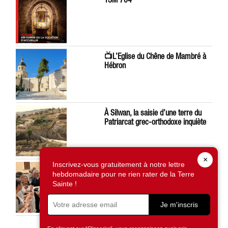
📺L’Eglise du Chêne de Mambré à
Hébron
À Silwan, la saisie d’une terre du
Patriarcat grec-orthodoxe inquiète
×
Inscrivez-vous gratuitement à notre lettre
Léon XIV préoccupé par la situation
hebdomadaire pour ne rien rater de la Terre
en Terre Sainte
Sainte !
Je m'inscris