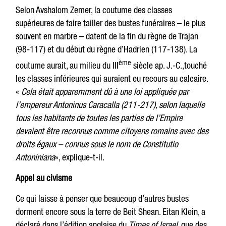
Selon Avshalom Zemer, la coutume des classes
supérieures de faire tailler des bustes funéraires – le plus
souvent en marbre – datent de la fin du règne de Trajan
(98-117) et du début du règne d’Hadrien (117-138). La
ème
coutume aurait, au milieu du III
siècle ap. J.-C.,touché
les classes inférieures qui auraient eu recours au calcaire.
«
Cela était apparemment dû à une loi appliquée par
l’empereur Antoninus Caracalla (211-217), selon laquelle
tous les habitants de toutes les parties de l’Empire
devaient être reconnus comme citoyens romains avec des
droits égaux – connus sous le nom de Constitutio
Antoniniana
», explique-t-il.
Appel au civisme
Ce qui laisse à penser que beaucoup d’autres bustes
dorment encore sous la terre de Beit Shean. Eitan Klein, a
déclaré dans l’édition anglaise du
Times of Israel
, que des