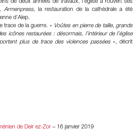
ins de deux années de travaux, l’église a rouvert ses
n,
Armenpress
, la restauration de la cathédrale a été
enne d’Alep.
ne trace de la guerre. «
Voûtes en pierre de taille, grands
des icônes restaurées : désormais, l’intérieur de l’église
 portent plus de trace des violences passées
», décrit
rménien de Deir ez-Zor
– 16 janvier 2019