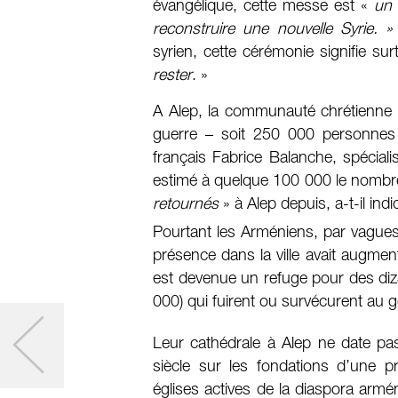
évangélique, cette messe est «
un 
reconstruire une nouvelle Syrie. 
syrien, cette cérémonie signifie su
rester
. »
A Alep, la communauté chrétienne r
guerre – soit 250 000 personnes
français Fabrice Balanche, spécialis
estimé à quelque 100 000 le nombre
retournés
» à Alep depuis, a-t-il indi
Pourtant les Arméniens, par vagues
présence dans la ville avait augmen
est devenue un refuge pour des diza
000) qui fuirent ou survécurent au 
Leur cathédrale à Alep ne date p
siècle sur les fondations d’une p
églises actives de la diaspora arméni