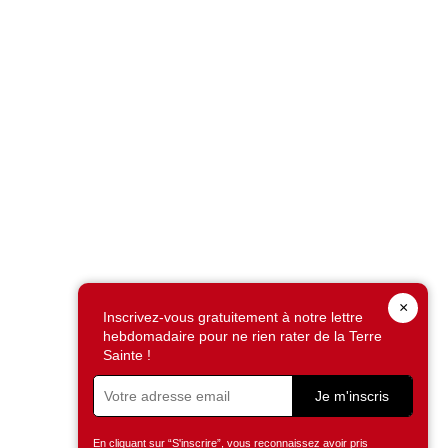
×
Inscrivez-vous gratuitement à notre lettre
hebdomadaire pour ne rien rater de la Terre
Sainte !
Je m'inscris
En cliquant sur “S'inscrire”, vous reconnaissez avoir pris