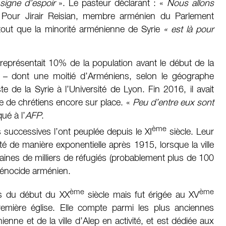
signe d’espoir
». Le pasteur déclarant : «
Nous allons
»
Pour Jirair Reisian, membre arménien du Parlement
rtout que la minorité arménienne de Syrie
« est là pour
eprésentait 10% de la population avant le début de la
 – dont une moitié d’Arméniens, selon le géographe
te de la Syrie à l’Université de Lyon. Fin 2016, il avait
 de chrétiens encore sur place. «
Peu d’entre eux sont
qué à l’
AFP
.
ème
 successives l’ont peuplée depuis le XI
siècle. Leur
té de manière exponentielle après 1915, lorsque la ville
ines de milliers de réfugiés (probablement plus de 100
génocide arménien.
ème
ème
as du début du XX
siècle mais fut érigée au XV
remière église. Elle compte parmi les plus anciennes
enne et de la ville d’Alep en activité, et est dédiée aux