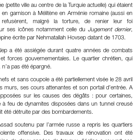
(petite ville au centre de la Turquie actuelle) qui étaient
 en garnison à Mélitène en Arménie romaine (aussi en
 refusèrent, malgré la torture, de renier leur foi
pour ses icônes notamment celle du
Jugement dernier
,
alépine écrite par Nehmatallah Hovsep datant de 1703.
, Alep a été assiégée durant quatre années de combats
et forces gouvernementales. Le quartier chrétien, qui
, n’a pas été épargné.
efs et sans coupole a été partiellement visée le 28 avril
murs, ses cours attenantes et son portail d’entrée. A
 opposées sur les causes des dégâts : pour certaines,
 mise à feu de dynamites disposées dans un tunnel creusé
rait été détruite par des bombardements.
ssad soutenu par l’armée russe a repris les quartiers
iolente offensive. Des travaux de rénovation ont été