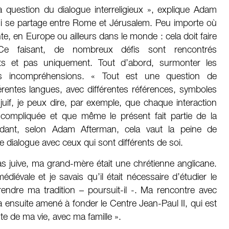
 question du dialogue interreligieux », explique Adam
ui se partage entre Rome et Jérusalem. Peu importe où
te, en Europe ou ailleurs dans le monde : cela doit faire
Ce faisant, de nombreux défis sont rencontrés
nts et pas uniquement. Tout d’abord, surmonter les
es incompréhensions. « Tout est une question de
rentes langues, avec différentes références, symboles
 juif, je peux dire, par exemple, que chaque interaction
 compliquée et que même le présent fait partie de la
ndant, selon Adam Afterman, cela vaut la peine de
 dialogue avec ceux qui sont différents de soi.
pas juive, ma grand-mère était une chrétienne anglicane.
édiévale et je savais qu’il était nécessaire d’étudier le
rendre ma tradition – poursuit-il -. Ma rencontre avec
a ensuite amené à fonder le Centre Jean-Paul II, qui est
nte de ma vie, avec ma famille ».