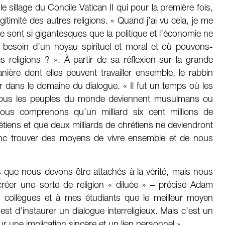
 sillage du Concile Vatican II qui pour la première fois,
égitimité des autres religions. « Quand j’ai vu cela, je me
 sont si gigantesques que la politique et l’économie ne
besoin d’un noyau spirituel et moral et où pouvons-
s religions ? ». À partir de sa réflexion sur la grande
anière dont elles peuvent travailler ensemble, le rabbin
ans le domaine du dialogue. « Il fut un temps où les
e tous les peuples du monde deviennent musulmans ou
, nous comprenons qu’un milliard six cent millions de
iens et que deux milliards de chrétiens ne deviendront
 trouver des moyens de vivre ensemble et de nous
 que nous devons être attachés à la vérité, mais nous
er une sorte de religion « diluée » – précise Adam
 collègues et à mes étudiants que le meilleur moyen
 est d’instaurer un dialogue interreligieux. Mais c’est un
r une implication sincère et un lien personnel ».