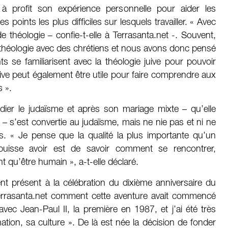
à profit son expérience personnelle pour aider les
points les plus difficiles sur lesquels travailler. « Avec
r de théologie – confie-t-elle à Terrasanta.net -. Souvent,
e théologie avec des chrétiens et nous avons donc pensé
nts se familiarisent avec la théologie juive pour pouvoir
uive peut également être utile pour faire comprendre aux
s ».
dier le judaïsme et après son mariage mixte – qu’elle
 » – s’est convertie au judaïsme, mais ne nie pas et ni ne
es. « Je pense que la qualité la plus importante qu’un
x puisse avoir est de savoir comment se rencontrer,
nt qu’être humain », a-t-elle déclaré.
t présent à la célébration du dixième anniversaire du
Terrasanta.net comment cette aventure avait commencé
avec Jean-Paul II, la première en 1987, et j’ai été très
tion, sa culture ». De là est née la décision de fonder