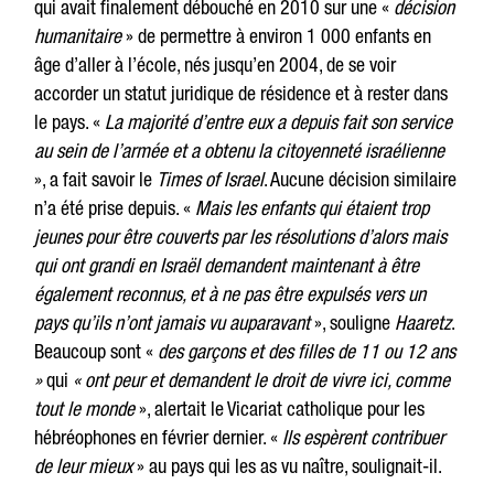
qui avait finalement débouché en 2010 sur une «
décision
humanitaire
» de permettre à environ 1 000 enfants en
âge d’aller à l’école, nés jusqu’en 2004, de se voir
accorder un statut juridique de résidence et à rester dans
le pays. «
La majorité d’entre eux a depuis fait son service
au sein de l’armée et a obtenu la citoyenneté israélienne
», a fait savoir le
Times of Israel
. Aucune décision similaire
n’a été prise depuis. «
Mais les enfants qui étaient trop
jeunes pour être couverts par les résolutions d’alors mais
qui ont grandi en Israël demandent maintenant à être
également reconnus, et à ne pas être expulsés vers un
pays qu’ils n’ont jamais vu auparavant
», souligne
Haaretz
.
Beaucoup sont «
des garçons et des filles de 11 ou 12 ans
»
qui
« ont peur et demandent le droit de vivre ici, comme
tout le monde
», alertait le Vicariat catholique pour les
hébréophones en février dernier. «
Ils espèrent contribuer
de leur mieux
» au pays qui les as vu naître, soulignait-il.