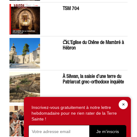
TSM 704
📺L’Eglise du Chêne de Mambré à
Hébron
À Silwan, la saisie d’une terre du
Patriarcat grec-orthodoxe inquiète
×
Inscrivez-vous gratuitement à notre lettre
Léon XIV préoccupé par la situation
hebdomadaire pour ne rien rater de la Terre
en Terre Sainte
Sainte !
Je m'inscris