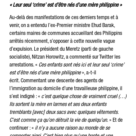
« Leur seul ‘crime’ est d’être nés d’une mère philippine »
Au-delà des manifestations de ces derniers temps et à
venir, on a entendu l’ex-Premier ministre Ehud Barak,
certains maires de communes accueillant des Philippins
arrêtés récemment, s’opposer à cette nouvelle vague
d’expulsion. Le président du Meretz (parti de gauche
socialiste), Nitzan Horowitz, a commenté sur Twitter les
arrestations. «
Ces enfants sont nés ici et leur seul ‘crime’
est d’être nés d’une mère philippine
», a-t-il
écrit. Commentant une descente des agents de
l’immigration au domicile d’une travailleuse philippine, il
s’est indigné : «
c’est quelque chose de vraiment cruel (…)
Ils sortent la mère en larmes et ses deux enfants
tremblants [avec] deux sacs avec quelques vêtements.
C’est comme ça qu’on détruit la vie de quelqu’un.
» Et de
continuer : «
il n’y a aucune raison au monde de se
comporter ainsi. C’est bien plus qu’une honte et une