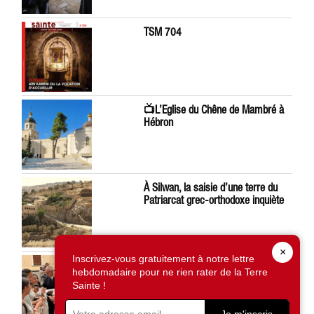
TSM 704
📺L’Eglise du Chêne de Mambré à
Hébron
À Silwan, la saisie d’une terre du
Patriarcat grec-orthodoxe inquiète
×
Inscrivez-vous gratuitement à notre lettre
Léon XIV préoccupé par la situation
hebdomadaire pour ne rien rater de la Terre
en Terre Sainte
Sainte !