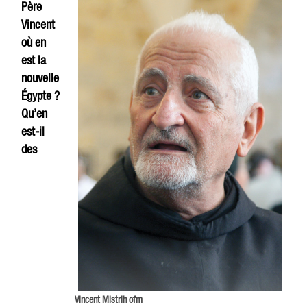
Père
Vincent
où en
est la
nouvelle
Égypte ?
Qu’en
est-il
des
Vincent Mistrih ofm