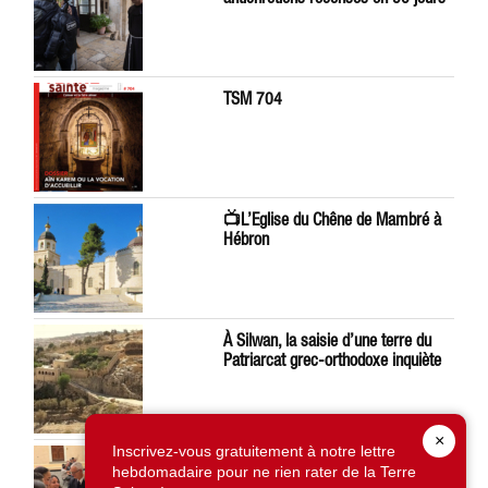
TSM 704
📺L’Eglise du Chêne de Mambré à
Hébron
À Silwan, la saisie d’une terre du
Patriarcat grec-orthodoxe inquiète
×
Inscrivez-vous gratuitement à notre lettre
Léon XIV préoccupé par la situation
hebdomadaire pour ne rien rater de la Terre
en Terre Sainte