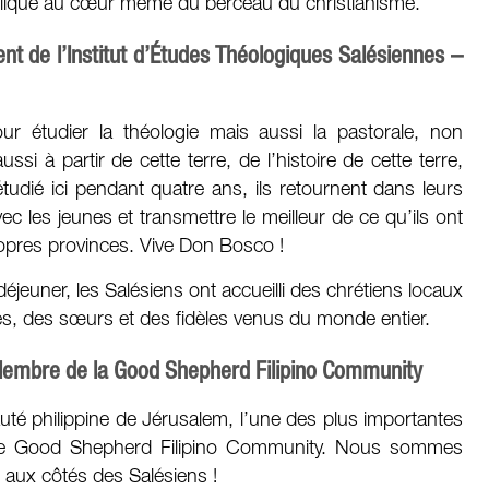
holique au cœur même du berceau du christianisme.
ent de l’Institut d’Études Théologiques Salésiennes –
our étudier la théologie mais aussi la pastorale, non
ssi à partir de cette terre, de l’histoire de cette terre,
udié ici pendant quatre ans, ils retournent dans leurs
vec les jeunes et transmettre le meilleur de ce qu’ils ont
ropres provinces. Vive Don Bosco !
déjeuner, les Salésiens ont accueilli des chrétiens locaux
res, des sœurs et des fidèles venus du monde entier.
Membre de la Good Shepherd Filipino Community
té philippine de Jérusalem, l’une des plus importantes
 de Good Shepherd Filipino Community. Nous sommes
r aux côtés des Salésiens !