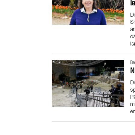
l
De
Sh
an
oa
Is
Be
N
De
sp
P
mu
en