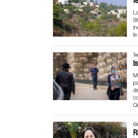
f
La
Sh
in
le
Te
I
Ma
pa
de
co
Qu
Gi
R