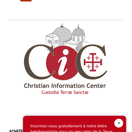
×
Inscrivez-vous gratuitement à notre lettre
ACHETEZ CE NUMÉRO
hebdomadaire pour ne rien rater de la Terre