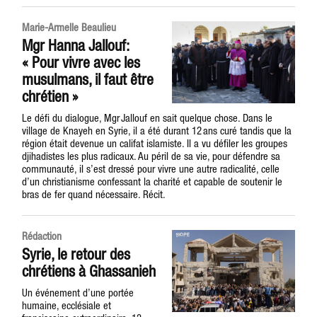
Marie-Armelle Beaulieu
Mgr Hanna Jallouf:
« Pour vivre avec les
musulmans, il faut être
chrétien »
Le défi du dialogue, Mgr Jallouf en sait quelque chose. Dans le
village de Knayeh en Syrie, il a été durant 12 ans curé tandis que la
région était devenue un califat islamiste. Il a vu défiler les groupes
djihadistes les plus radicaux. Au péril de sa vie, pour défendre sa
communauté, il s’est dressé pour vivre une autre radicalité, celle
d’un christianisme confessant la charité et capable de soutenir le
bras de fer quand nécessaire. Récit.
Rédaction
Syrie, le retour des
chrétiens à Ghassanieh
Un événement d’une portée
humaine, ecclésiale et