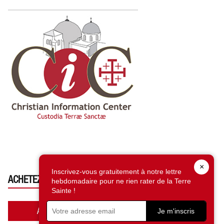
×
Inscrivez-vous gratuitement à notre lettre
ACHETEZ CE NUMÉRO
hebdomadaire pour ne rien rater de la Terre
Sainte !
Accédez à la boutique
Je m'inscris