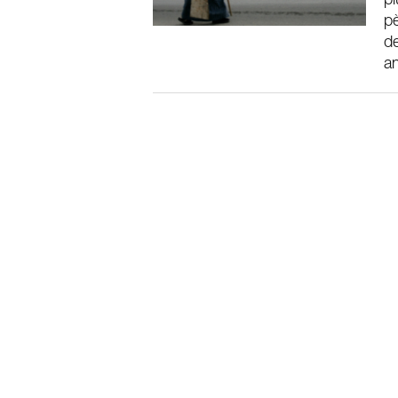
pl
pè
de
a