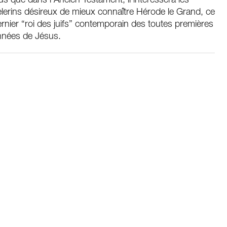
us que dans l’Ancien Testament, il intéressera les
lerins désireux de mieux connaître Hérode le Grand, ce
rnier “roi des juifs” contemporain des toutes premières
nnées de Jésus.