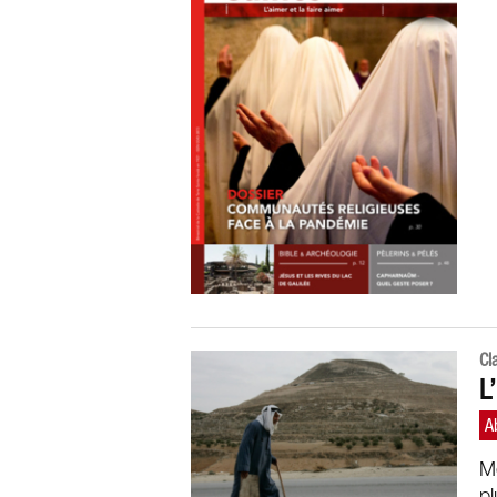
Cl
L
Mê