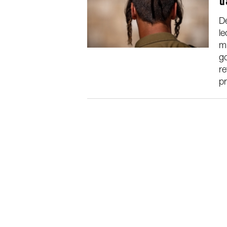
t
De
le
mi
go
re
pr