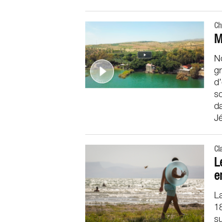
Ch
M
N
gr
d’
so
da
J
Cl
L
e
La
18
su