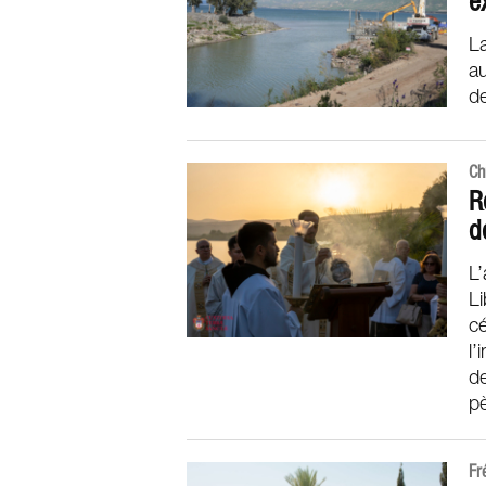
e
La
au
de
Ch
R
d
L’
L
cé
l’
de
p
Fr