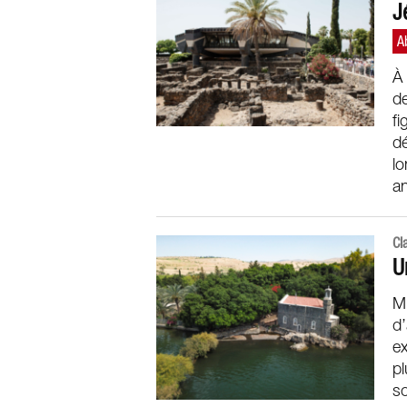
J
À 
de
fi
dé
lo
an
Cl
U
Mi
d’
ex
p
s