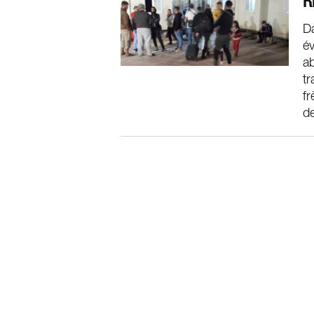
R
Da
év
a
tr
fr
d