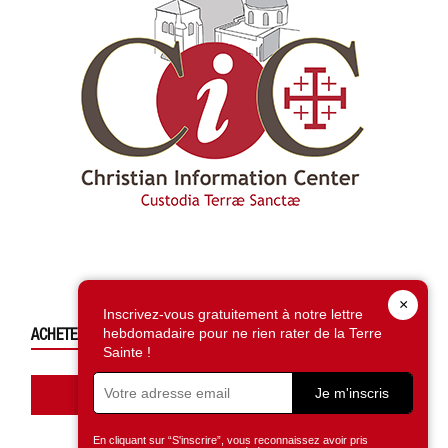
×
Inscrivez-vous gratuitement à notre lettre
ACHETEZ CE NUMÉRO
hebdomadaire pour ne rien rater de la Terre
Sainte !
Accédez à la boutique
Je m'inscris
En cliquant sur “S'inscrire”, vous reconnaissez avoir pris