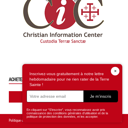
×
Inscrivez-vous gratuitement à notre lettre
ACHETEZ CE NUMÉRO
hebdomadaire pour ne rien rater de la Terre
Sainte !
Accédez à la boutique
Je m'inscris
En cliquant sur “S'inscrire”, vous reconnaissez avoir pris
connaissance des conditions générales d’utilisation et de la
politique de protection des données, et les accepter.
Politique de confidentialité
Mentions légales
Gestion des cookies