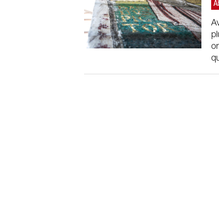
A
pl
on
qu