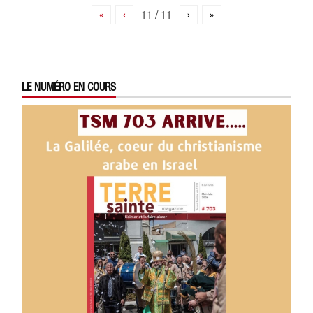
«
‹
11 / 11
›
»
LE NUMÉRO EN COURS