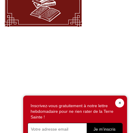
×
Inscrivez-vous gratuitement à notre lettre
hebdomadaire pour ne rien rater de la Terre
Sainte !
Je m'inscris