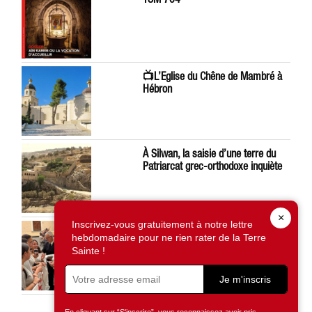
📺L’Eglise du Chêne de Mambré à
Hébron
À Silwan, la saisie d’une terre du
Patriarcat grec-orthodoxe inquiète
×
Inscrivez-vous gratuitement à notre lettre
Léon XIV préoccupé par la situation
hebdomadaire pour ne rien rater de la Terre
en Terre Sainte
Sainte !
Je m'inscris