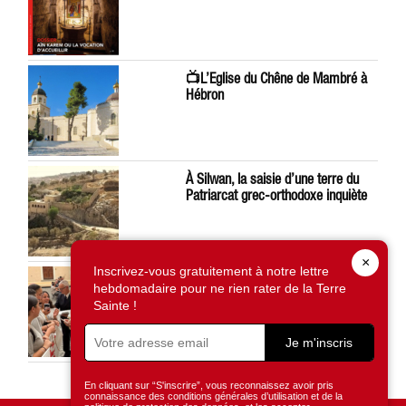
📺L’Eglise du Chêne de Mambré à
Hébron
À Silwan, la saisie d’une terre du
Patriarcat grec-orthodoxe inquiète
×
Inscrivez-vous gratuitement à notre lettre
Léon XIV préoccupé par la situation
hebdomadaire pour ne rien rater de la Terre
en Terre Sainte
Sainte !
Je m'inscris
En cliquant sur “S'inscrire”, vous reconnaissez avoir pris
connaissance des conditions générales d’utilisation et de la