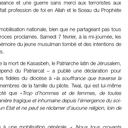
eance et une guerre sans merci aux terroristes aux
 fait profession de foi en Allah et le Sceau du Prophète
 mobilisation nationale, bien que ne partageant pas tous
éroces proclamés. Samedi 7 février, à la mi-journée, les
 mémoire du jeune musulman tombé et des intentions de
s.
de la mort de Kasasbeh, le Patriarche latin de Jérusalem,
pend du Patriarcat – a publié une déclaration pour
es fidèles du diocèse à «
la souffrance que traverse la
 membres de la famille du pilote. Twal, qui est lui-même
noté que «
Trop d’hommes et de femmes, de toutes
manière tragique et inhumaine depuis l’émergence du soi-
un Etat et ne peut se réclamer d’aucune religion, loin de
é à une mobilisation générale, «
Nous tous croyants