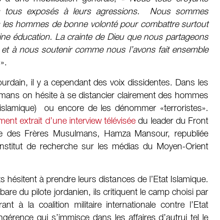
 tous exposés à leurs agressions. Nous sommes
us les hommes de bonne volonté pour combattre surtout
 saine éducation. La crainte de Dieu que nous partageons
s et à nous soutenir comme nous l’avons fait ensemble
».
Jourdain, il y a cependant des voix dissidentes. Dans les
ans on hésite à se distancier clairement des hommes
t islamique) ou encore de les dénommer «terroristes».
ent extrait d’une interview télévisée
du leader du Front
ique des Frères Musulmans, Hamza Mansour, republiée
’Institut de recherche sur les médias du Moyen-Orient
s hésitent à prendre leurs distances de l’Etat Islamique.
re du pilote jordanien, ils critiquent le camp choisi par
à la coalition militaire internationale contre l’Etat
érence qui s’immisce dans les affaires d’autrui tel le