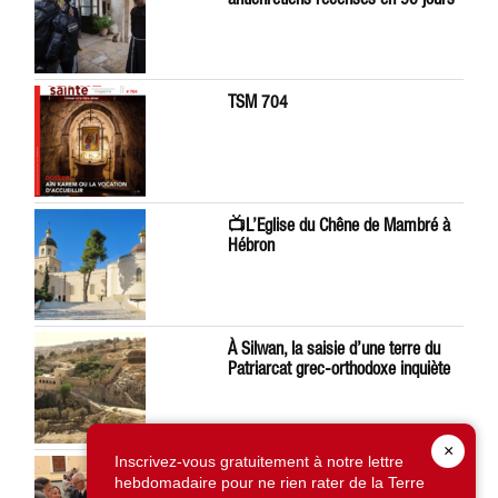
TSM 704
📺L’Eglise du Chêne de Mambré à
Hébron
À Silwan, la saisie d’une terre du
Patriarcat grec-orthodoxe inquiète
×
Inscrivez-vous gratuitement à notre lettre
Léon XIV préoccupé par la situation
hebdomadaire pour ne rien rater de la Terre
en Terre Sainte