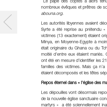
Le pape des coptes a alors tenu
nombreux évêques et prêtres de son 
abouna.org
.
Les autorités libyennes avaient déc
Syrte a été reprise au prétendu «
victimes (13 exactement) étaient or
Minya, en Moyenne-Egypte à moins 
était originaire du Ghana ou du Tch
moitié d’entre eux étaient mariés.
ont été en mesure d’identifier les 
familles des victimes. Mais ça n’a p
étaient décomposés et les têtes sé
Repos éternel dans « l’église des ma
Les dépouilles vont désormais repos
de la nouvelle église sanctuaire co
martyrs » a été solennellement inau