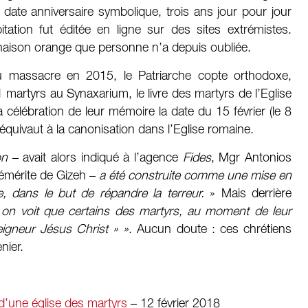
 date anniversaire symbolique, trois ans jour pour jour
tation fut éditée en ligne sur des sites extrémistes.
inaison orange que personne n’a depuis oubliée.
u massacre en 2015, le Patriarche copte orthodoxe,
1 martyrs au Synaxarium, le livre des martyrs de l’Eglise
 célébration de leur mémoire la date du 15 février (le 8
équivaut à la canonisation dans l’Eglise romaine.
on
– avait alors indiqué à l’agence
Fides
, Mgr Antonios
 émérite de Gizeh –
a été construite comme une mise en
e, dans le but de répandre la terreur.
» Mais derrière
«
on voit que certains des martyrs, au moment de leur
eigneur Jésus Christ » »
. Aucun doute : ces chrétiens
nier.
 d’une église des martyrs
– 12 février 2018