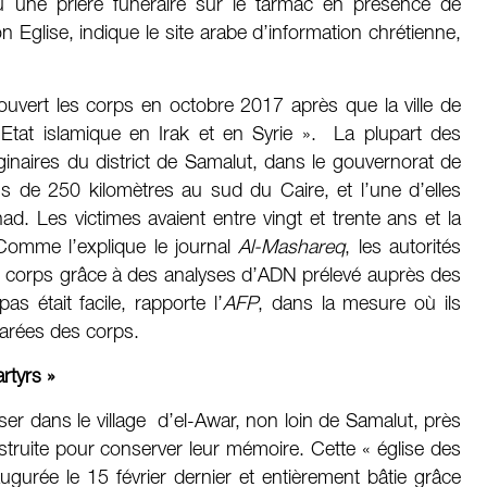
 une prière funéraire sur le tarmac en présence de
Eglise, indique le site arabe d’information chrétienne,
ouvert les corps en octobre 2017 après que la ville de
 Etat islamique en Irak et en Syrie ». La plupart des
iginaires du district de Samalut, dans le gouvernorat de
de 250 kilomètres au sud du Caire, et l’une d’elles
ad. Les victimes avaient entre vingt et trente ans et la
 Comme l’explique le journal
Al-Mashareq
, les autorités
21 corps grâce à des analyses d’ADN prélevé auprès des
as était facile, rapporte l’
AFP
, dans la mesure où ils
parées des corps.
rtyrs »
er dans le village d’el-Awar, non loin de Samalut, près
nstruite pour conserver leur mémoire. Cette « église des
gurée le 15 février dernier et entièrement bâtie grâce