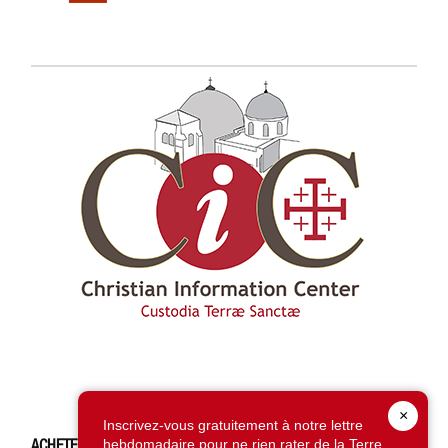
×
Inscrivez-vous gratuitement à notre lettre
ACHETEZ CE NUMÉRO
hebdomadaire pour ne rien rater de la Terre