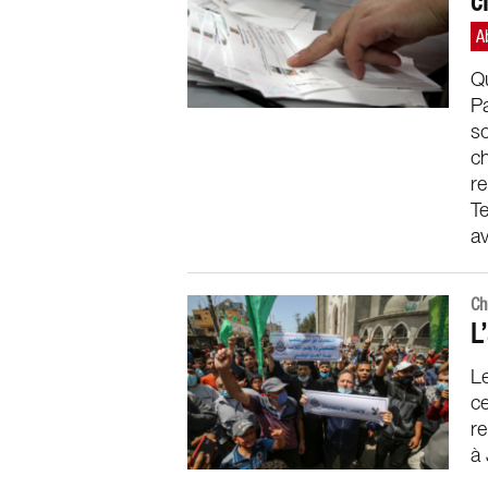
c
Qu
Pa
so
ch
re
Te
av
Ch
L
Le
c
re
à 