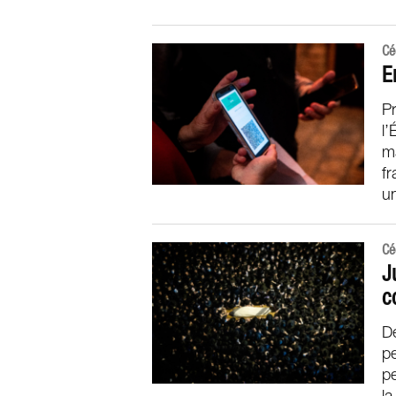
Cé
E
Pr
l’
ma
fr
un
Cé
J
c
D
p
pe