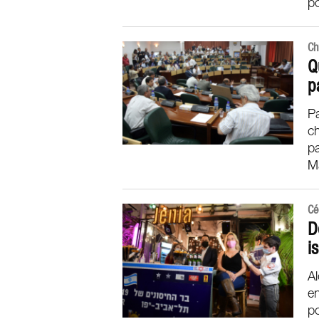
po
Ch
Q
p
Pa
c
pa
Ma
Cé
D
i
A
en
po