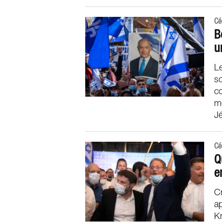
Cé
B
u
Le
s
co
m
J
Cé
Q
e
Cr
ap
Kn