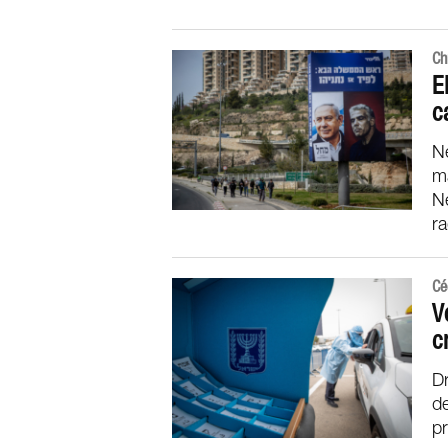
Ch
E
c
Ne
ma
Ne
ra
Cé
V
c
Dr
de
pr