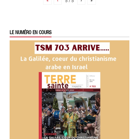
«
‹
5 / 5
›
»
LE NUMÉRO EN COURS