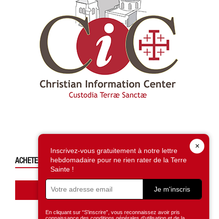
×
Inscrivez-vous gratuitement à notre lettre
ACHETEZ CE NUMÉRO
hebdomadaire pour ne rien rater de la Terre
Sainte !
Accédez à la boutique
Je m'inscris
En cliquant sur “S'inscrire”, vous reconnaissez avoir pris
connaissance des conditions générales d’utilisation et de la