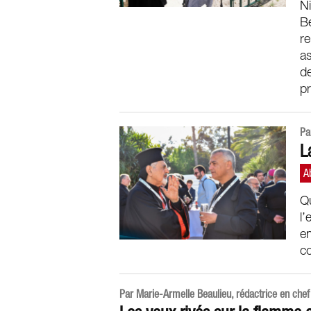
Ni
B
re
as
de
pr
Pa
L
Q
l’
en
co
Par Marie-Armelle Beaulieu, rédactrice en chef