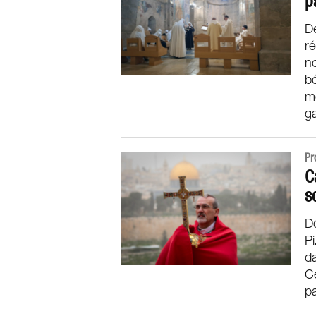
p
D
ré
n
b
mo
ga
Pr
C
s
Dé
Pi
da
Ce
pa