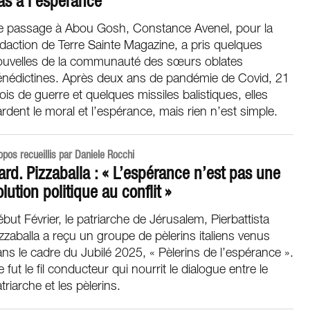
as à l’espérance
e passage à Abou Gosh, Constance Avenel, pour la
daction de Terre Sainte Magazine, a pris quelques
ouvelles de la communauté des sœurs oblates
énédictines. Après deux ans de pandémie de Covid, 21
is de guerre et quelques missiles balistiques, elles
rdent le moral et l’espérance, mais rien n’est simple.
opos recueillis par Daniele Rocchi
ard. Pizzaballa : « L’espérance n’est pas une
olution politique au conflit »
but Février, le patriarche de Jérusalem, Pierbattista
zzaballa a reçu un groupe de pèlerins italiens venus
ns le cadre du Jubilé 2025, « Pèlerins de l’espérance ».
 fut le fil conducteur qui nourrit le dialogue entre le
triarche et les pèlerins.