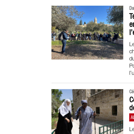
Da
T
e
l
Le
ch
du
Po
l’
Cé
C
d
L