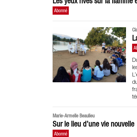
Les yeux rivés sur la flamme
Cl
L
D
le
L
du
fr
t
Marie-Armelle Beaulieu
Sur le lieu d’une vie nouvelle