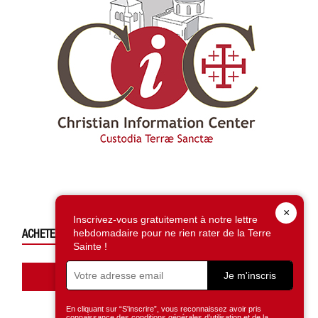
×
Inscrivez-vous gratuitement à notre lettre
ACHETEZ CE NUMÉRO
hebdomadaire pour ne rien rater de la Terre
Sainte !
Accédez à la boutique
Je m'inscris
En cliquant sur “S'inscrire”, vous reconnaissez avoir pris
connaissance des conditions générales d’utilisation et de la