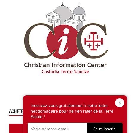
×
Inscrivez-vous gratuitement à notre lettre
ACHETEZ CE NUMÉRO
hebdomadaire pour ne rien rater de la Terre
Sainte !
Accédez à la boutique
Je m'inscris