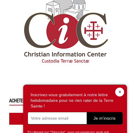
×
Inscrivez-vous gratuitement à notre lettre
ACHETEZ CE NUMÉRO
hebdomadaire pour ne rien rater de la Terre
Sainte !
Accédez à la boutique
Je m'inscris
En cliquant sur “S'inscrire”, vous reconnaissez avoir pris