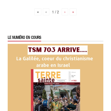
«
‹
1 / 2
›
»
LE NUMÉRO EN COURS