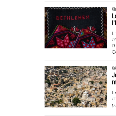
Ch
L
l
L'
dé
l'
Qo
Cé
J
m
Li
d'
pa