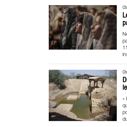
Ch
L
p
Né
pa
11
in
Ch
D
l
« 
qu
po
d