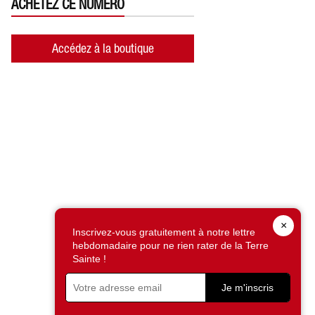
ACHETEZ CE NUMÉRO
Accédez à la boutique
×
Inscrivez-vous gratuitement à notre lettre
hebdomadaire pour ne rien rater de la Terre
Sainte !
Je m'inscris