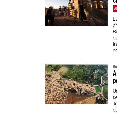
c
La
pr
Be
de
fr
no
Ré
À
p
U
se
Jé
de