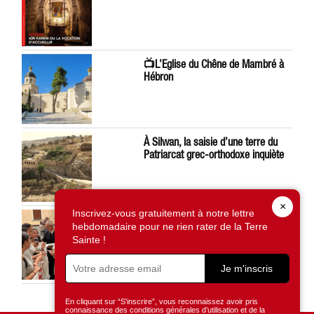
📺L’Eglise du Chêne de Mambré à
Hébron
À Silwan, la saisie d’une terre du
Patriarcat grec-orthodoxe inquiète
×
Inscrivez-vous gratuitement à notre lettre
Léon XIV préoccupé par la situation
hebdomadaire pour ne rien rater de la Terre
en Terre Sainte
Sainte !
Je m'inscris
En cliquant sur “S'inscrire”, vous reconnaissez avoir pris
connaissance des conditions générales d’utilisation et de la