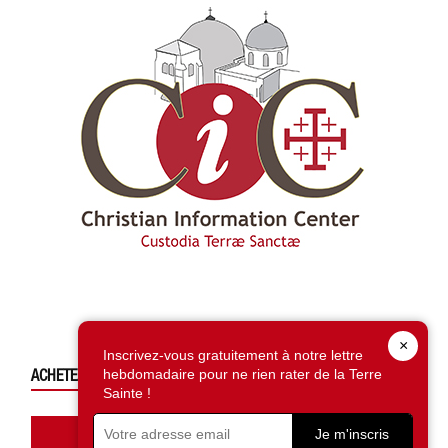
×
Inscrivez-vous gratuitement à notre lettre
hebdomadaire pour ne rien rater de la Terre
ACHETEZ CE NUMÉRO
Sainte !
Accédez à la boutique
Je m'inscris