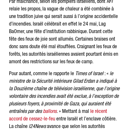
Par malchance, selon les pompiers israéliens, dont
RFI
relaie les propos, la vague de chaleur a été combinée à
une tradition juive qui serait aussi à l’origine accidentelle
d’incendies. Israël célébrait en effet le 24 mai, Lag
BaOmer, une fête d’institution rabbinique. Durant cette
fête des feux de joie sont allumés. Certaines braises ont
donc sans doute été mal étouffées. Craignant les feux de
forêts, les autorités israéliennes avaient pourtant émis en
amont des restrictions sur les feux de camp.
Pour autant, comme le rapporte le
Times of Israel
: «
le
ministre de la Sécurité intérieure Gilad Erdan a indiqué à
la Douzième chaîne de télévision israélienne, que l’origine
volontaire des incendies avait été exclue, à l’exception de
plusieurs foyers, à proximité de Gaza, qui auraient été
entraînés par des
ballons
.
» Mettant à mal
le récent
accord de cessez-le-feu
entre Israël et l’enclave côtière.
La chaîne
I24News
avance que selon les autorités