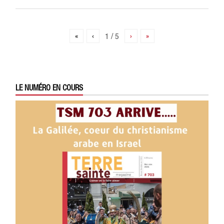
«
‹
1 / 5
›
»
LE NUMÉRO EN COURS