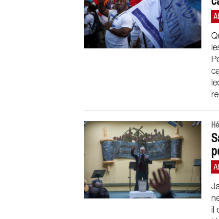
c
Qu
le
Po
ca
le
re
Hé
S
p
Ja
ne
il