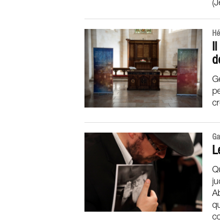
(
Hé
I
d
Ge
pe
cr
Ga
L
Q
ju
A
qu
co