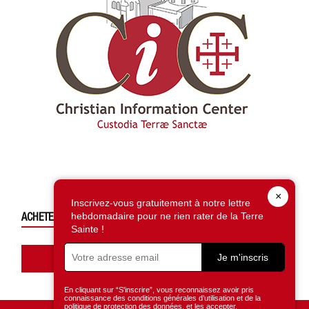
×
Inscrivez-vous gratuitement à notre lettre
ACHETEZ CE NUMÉRO
hebdomadaire pour ne rien rater de la Terre
Sainte !
Accédez à la boutique
Je m'inscris
En cliquant sur “S'inscrire”, vous reconnaissez avoir pris
connaissance des conditions générales d’utilisation et de la
politique de protection des données, et les accepter.