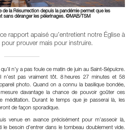
ue de la Résurrection depuis la pandémie permet que les
vent sans déranger les pèlerinages. ©MAB/TSM
 rapport apaisé qu’entretient notre Église à
là pour prouver mais pour instruire.
qu’il n’y a pas foule ce matin de juin au Saint-Sépulcre.
il n’est pas vraiment tôt. 8 heures 27 minutes et 58
pareil photo. Quand on a connu la basilique bondée,
n mesure davantage la chance de pouvoir goûter ces
e méditation. Durant le temps que je passerai là, les
eront de façon sporadique.
suis venue en avance précisément pour m’asseoir là,
nti le besoin d’entrer dans le tombeau doublement vide.