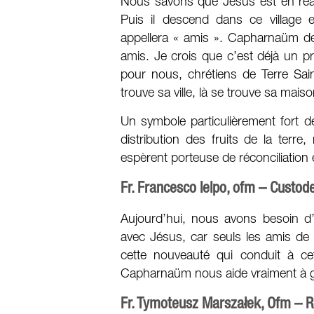
Nous savons que Jésus est en réali
Puis il descend dans ce village 
appellera « amis ». Capharnaüm devi
amis. Je crois que c’est déjà un 
pour nous, chrétiens de Terre Sai
trouve sa ville, là se trouve sa maiso
Un symbole particulièrement fort de 
distribution des fruits de la terr
espèrent porteuse de réconciliation e
Fr. Francesco Ielpo, ofm – Custod
Aujourd’hui, nous avons besoin d
avec Jésus, car seuls les amis de 
cette nouveauté qui conduit à ce
Capharnaüm nous aide vraiment à gr
Fr. Tymoteusz Marszałek, Ofm –