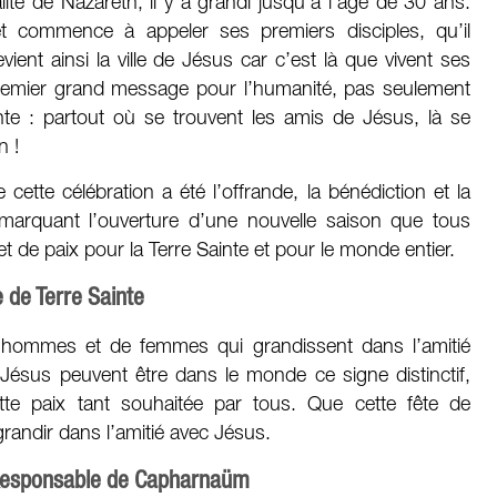
té de Nazareth, il y a grandi jusqu’à l’âge de 30 ans.
et commence à appeler ses premiers disciples, qu’il
ent ainsi la ville de Jésus car c’est là que vivent ses
premier grand message pour l’humanité, pas seulement
nte : partout où se trouvent les amis de Jésus, là se
n !
cette célébration a été l’offrande, la bénédiction et la
e, marquant l’ouverture d’une nouvelle saison que tous
t de paix pour la Terre Sainte et pour le monde entier.
e de Terre Sainte
’hommes et de femmes qui grandissent dans l’amitié
Jésus peuvent être dans le monde ce signe distinctif,
tte paix tant souhaitée par tous. Que cette fête de
andir dans l’amitié avec Jésus.
 Responsable de Capharnaüm