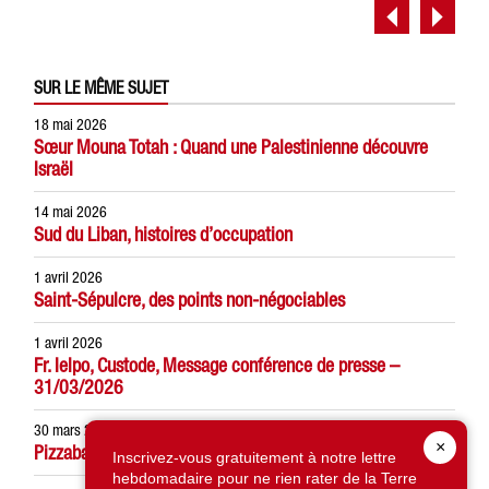
SUR LE MÊME SUJET
18 mai 2026
Sœur Mouna Totah : Quand une Palestinienne découvre
Israël
14 mai 2026
Sud du Liban, histoires d’occupation
1 avril 2026
Saint-Sépulcre, des points non-négociables
1 avril 2026
Fr. Ielpo, Custode, Message conférence de presse –
31/03/2026
30 mars 2026
×
Pizzaballa : le chagrin n’éteindra pas l’espérance
Inscrivez-vous gratuitement à notre lettre
hebdomadaire pour ne rien rater de la Terre