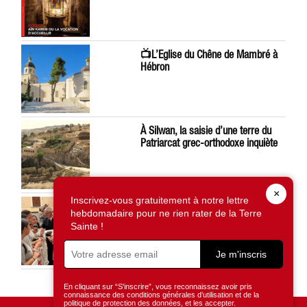
📺L’Eglise du Chêne de Mambré à
Hébron
À Silwan, la saisie d’une terre du
Patriarcat grec-orthodoxe inquiète
×
Inscrivez-vous gratuitement à notre lettre
Léon XIV préoccupé par la situation
hebdomadaire pour ne rien rater de la Terre
en Terre Sainte
Sainte !
Je m'inscris
En cliquant sur “S'inscrire”, vous reconnaissez avoir pris
connaissance des conditions générales d’utilisation et de la
politique de protection des données, et les accepter.