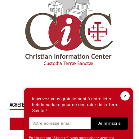
×
Inscrivez-vous gratuitement à notre lettre
ACHETEZ CE NUMÉRO
hebdomadaire pour ne rien rater de la Terre
Sainte !
Accédez à la boutique
Je m'inscris
En cliquant sur “S'inscrire”, vous reconnaissez avoir pris