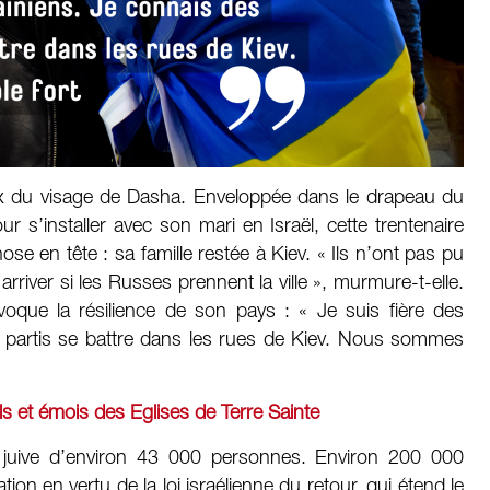
ux du visage de Dasha. Enveloppée dans le drapeau du
ur s’installer avec son mari en Israël, cette trentenaire
se en tête : sa famille restée à Kiev. « Ils n’ont pas pu
r arriver si les Russes prennent la ville », murmure-t-elle.
évoque la résilience de son pays : « Je suis fière des
s partis se battre dans les rues de Kiev. Nous sommes
s et émois des Eglises de Terre Sainte
 juive d’environ 43 000 personnes. Environ 200 000
tion en vertu de la loi israélienne du retour, qui étend le