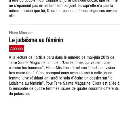
d’être du couple. Pour Corinne B, juive ultra-orthodoxe, une femme
ne s’épanouit pas en imitant son conjoint. Puisqu’elle n’a pas la
même mission que lui, D.ieu n’a pas les mêmes exigences envers
elle.
Eliora Mischler
Le judaïsme au féminin
À la lecture de l’article paru dans le numéro de mai-juin 2013 de
Terre Sainte Magazine, intitulé : “Ces femmes qui veulent prier
comme les hommes”, Eliora Mischler s’exclama “c’est une vision
très masculine”. C’est pourquoi nous avons laissé à cette jeune
femme juive résidant en Israël le soin d’écrire un dossier sur “le
judaïsme au féminin”. Pour Terre Sainte Magazine, Eliora est allée à
la rencontre de quatre femmes issues de quatre courants différents
du judaïsme.