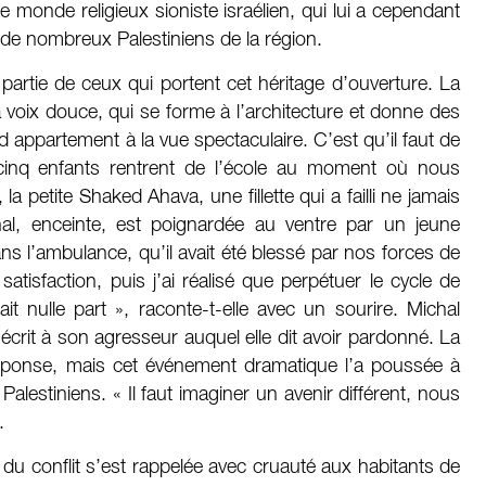
 monde religieux sioniste israélien, qui lui a cependant
é de nombreux Palestiniens de la région.
it partie de ceux qui portent cet héritage d’ouverture. La
a voix douce, qui se forme à l’architecture et donne des
 appartement à la vue spectaculaire. C’est qu’il faut de
s cinq enfants rentrent de l’école au moment où nous
 petite Shaked Ahava, une fillette qui a failli ne jamais
chal, enceinte, est poignardée au ventre par un jeune
ans l’ambulance, qu’il avait été blessé par nos forces de
 satisfaction, puis j’ai réalisé que perpétuer le cycle de
 nulle part », raconte-t-elle avec un sourire. Michal
 écrit à son agresseur auquel elle dit avoir pardonné. La
éponse, mais cet événement dramatique l’a poussée à
alestiniens. « Il faut imaginer un avenir différent, nous
.
 du conflit s’est rappelée avec cruauté aux habitants de