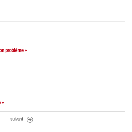
son problème »
é »
suivant